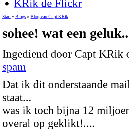
KRik de Flickr
Start
»
Blogs
»
Blog van Capt KRik
sohee! wat een geluk..
Ingediend door Capt KRik 
spam
Dat ik dit onderstaande mai
staat...
was ik toch bijna 12 miljoen 
overal op geklikt!....