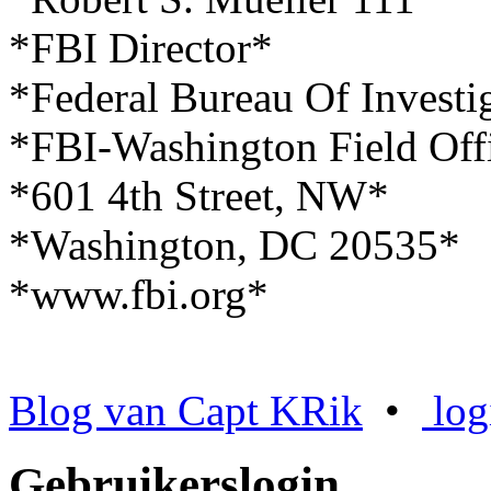
*FBI Director*
*Federal Bureau Of Investi
*FBI-Washington Field Off
*601 4th Street, NW*
*Washington, DC 20535*
*www.fbi.org*
Blog van Capt KRik
•
log
Gebruikerslogin